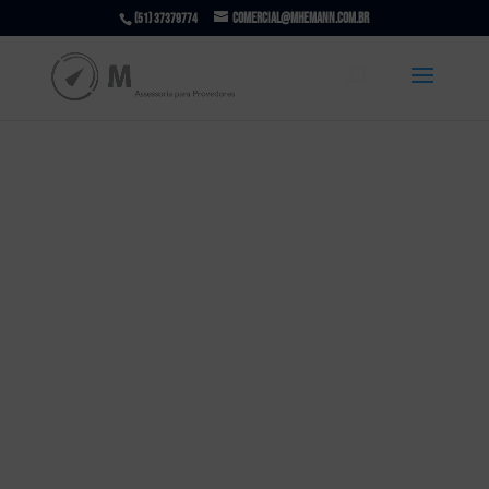
comercial@mhemann.com.br
(51) 37379774