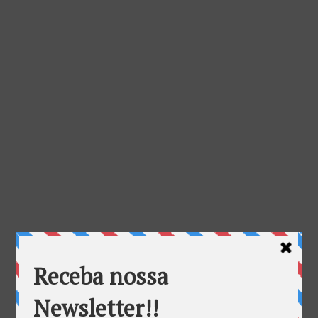
Guilhotina Regulatória | Anatel abre tomada de Subsídios
por
mauricio.villela
|
mar 9, 2023
A Anatel iniciou esta semana a tomada de subsídios
nº 6, da guilhotina regulatória (Projeto que atualiza e