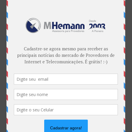
também reduz as normativas da Agência). COMO
PARTICIPAR? As contribuições e sugestões
fundamentadas e devidamente identificadas serão
recebidas pelo...
« Entradas Antigas
Categorias
ANATEL & Política
Banda Larga
Casos de Sucesso
EDITORIAL
Empresas
Eventos
Interesses
Interno
novidade