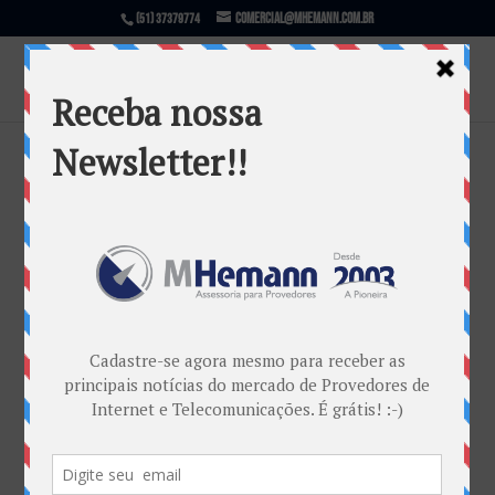
comercial@mhemann.com.br
(51) 37379774