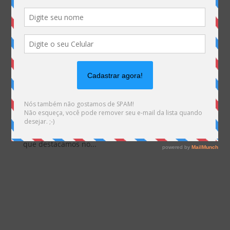
Projeto de Lei propõe que municípios sejam remunerados por
concessionárias de energia em compartilhamento de postes
por
Marketing MHemann
|
fev 5, 2019
Empresas que compartilham postes podem ter de
remunerar prefeituras Nosso Blog Post de hoje traz
uma notícia divulgada pela Assessoria do Senado
Federal. Na matéria está a descrição do Projeto de
Lei do Senado (PSL 310/2018), no qual está a medida
que destacamos no...