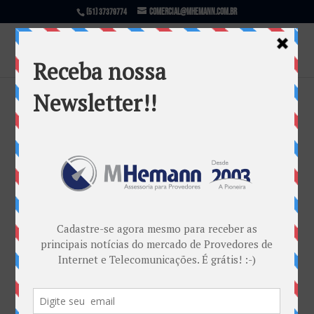
comercial@mhemann.com.br
(51) 37379774