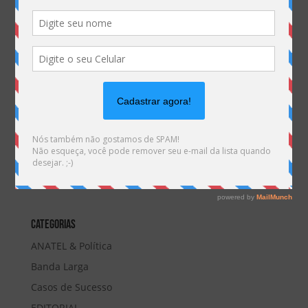
Novas Condições de Interconexão com a Oi. Confira as mudanças:
por
Marketing MHemann
|
jan 21, 2025
Mudanças nas interconexões junto à Oi? Sim, mas
não é só isso. Estão acontecendo mudanças
significativas no mercado de Telefonia Fixa devido a
mudanças na atuação da Oi, e dentro as principais
mudanças estão as novas condições nos contratos
de Interconexões....
Categorias
ANATEL & Política
Banda Larga
Casos de Sucesso
EDITORIAL