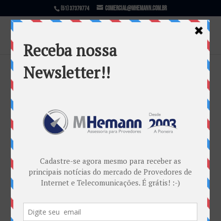
comercial@mhemann.com.br
(51) 37379774