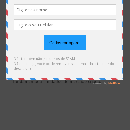
Como o combinado de trânsito, IX.br, CDNs e PNIs mudou a economia
da Internet
por
Marketing MHemann
|
mar 5, 2026
No post de hoje, trouxemos um panorama sobre a
queda nos custos de trânsito IP, a expansão do
peering e o papel cada vez mais relevante dos
pontos de troca de tráfego na arquitetura da rede.
Acompanharemos uma visão analítica e
fundamentada em dados de mercado criada...