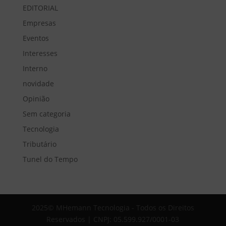
EDITORIAL
Empresas
Eventos
Interesses
Interno
novidade
Opinião
Sem categoria
Tecnologia
Tributário
Tunel do Tempo
2025© MHemann Tecnologia - Todos os Direitos
Reservados | CNPJ: 05.599.927/0001-03