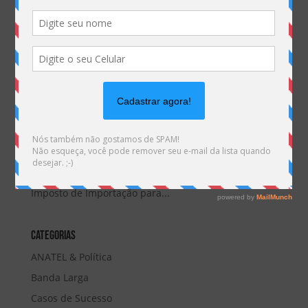
Camex zera temporariamente tarifas de importação para Bens de
Informática e Telecom
por
Marketing MHemann
|
mar 5, 2018
Resoluções da Câmara de Comércio Exterior –
CAMEX, que alteram alíquotas de telecom, foram
publicadas no Diário Oficial da União na última
sexta-feira, 02/03/18. As Resoluções da Camex nº 14
e nº 15 reduzem temporariamente para zero o
Imposto de Importação para...
Categorias
ANATEL & Política
Banda Larga
Casos de Sucesso