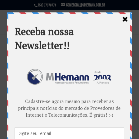
comercial@mhemann.com.br
(51) 37379774