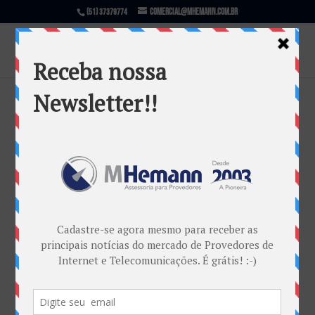
comercial@mhemann.com.br
(51) 37379774