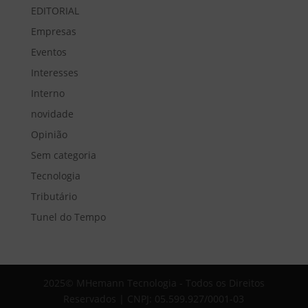
EDITORIAL
Empresas
Eventos
Interesses
Interno
novidade
Opinião
Sem categoria
Tecnologia
Tributário
Tunel do Tempo
2025© MHemann Tecnologia - Todos os Direitos
Reservados | CNPJ: 05.599.927/0001-03