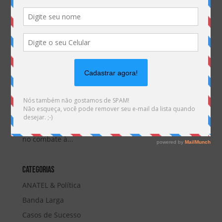
Fique por dentro! Determinações judiciais e a remoção de sites do
ar
por
mauricio.villela
|
set 30, 2022
Prestadoras nos procuram para saber se
informações que circulam na internet sobre o
bloqueio e a remoção de sites são verdadeiras. E a
resposta é, SIM! O Tribunal Superior Eleitoral (TSE) e
o STF (Supremo Tribunal Federal) vem trabalhando
no combate à...
Categorias
ANATEL & Política
Banda Larga
Casos de Sucesso