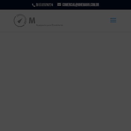
comercial@mhemann.com.br
(51) 37379774