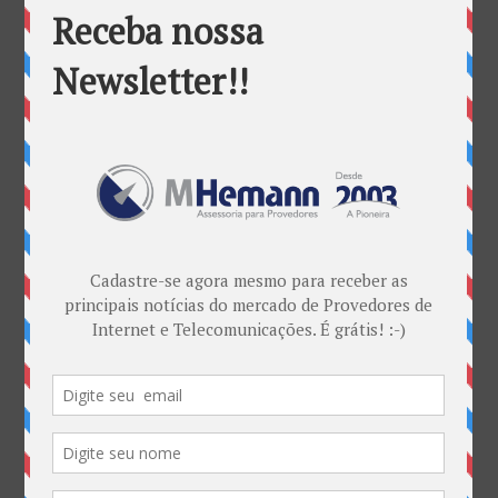
por
Marketing MHemann
|
jul 21, 2017
Provedores Regionais tem melhor índice crescimento
de mercado Segundo dados divulgados na última
terça-feira (18/07) pela Anatel, o mercado de Banda
Larga brasileiro aumentou sua base de acessos por
cinco meses seguidos até o mês de maio. O número
de acessos chegou a...
« Entradas Antigas
Categorias
ANATEL & Política
Banda Larga
Casos de Sucesso
EDITORIAL
Empresas
Eventos