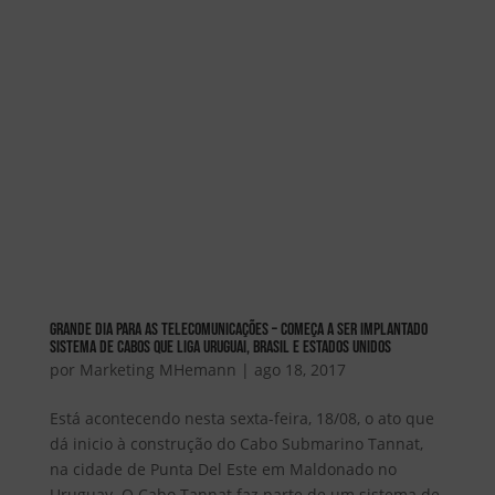
GRANDE DIA PARA AS TELECOMUNICAÇÕES – COMEÇA A SER IMPLANTADO
SISTEMA DE CABOS QUE LIGA URUGUAI, BRASIL E ESTADOS UNIDOS
por
Marketing MHemann
|
ago 18, 2017
Está acontecendo nesta sexta-feira, 18/08, o ato que
dá inicio à construção do Cabo Submarino Tannat,
na cidade de Punta Del Este em Maldonado no
Uruguay. O Cabo Tannat faz parte de um sistema de