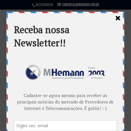
comercial@mhemann.com.br
(51) 37379774
NIC.BR inicia cobranças pelo uso do
PTT São Paulo
por
Marketing MHemann
|
ago 3, 2017