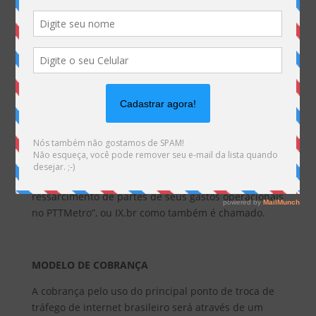
Começa a cobrança pelo uso pelo
PPT São Paulo
. O
Núcleo de informação e Coordenação do Ponto BR
(NIC.br) informou através de nota que o objetivo é “o
ressarcimento de partes de seus gastos operacionais
no PTTMetro”, ou IX.br como também é chamado.
MODELO DE COBRANÇA
A cobrança pelo uso do principal ponto de troca de
tráfego de internet brasileiro será através de um