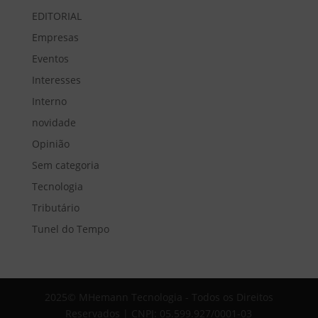
EDITORIAL
Empresas
Eventos
Interesses
Interno
novidade
Opinião
Sem categoria
Tecnologia
Tributário
Tunel do Tempo
2025© MHemann Tecnologia - Todos os Direitos
Reservados | CNPJ: 05.599.927/0001-03