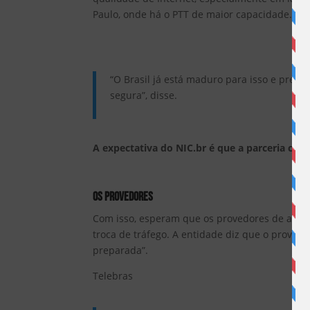
Paulo, onde há o PTT de maior capacidade.
“O Brasil já está maduro para isso e preci
segura”, disse.
A expectativa do
NIC.br
é que a parceria com
OS PROVEDORES
Com isso, esperam que os provedores de acess
troca de tráfego. A entidade diz que o provisi
preparada”.
Telebras