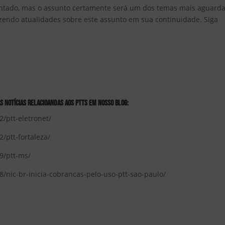
entado, mas o assunto certamente será um dos temas mais aguard
zendo atualidades sobre este assunto em sua continuidade. Siga
 NOTÍCIAS RELACIOANDAS AOS PTTs em nosso BLOG:
/ptt-eletronet/
/ptt-fortaleza/
9/ptt-ms/
nic-br-inicia-cobrancas-pelo-uso-ptt-sao-paulo/