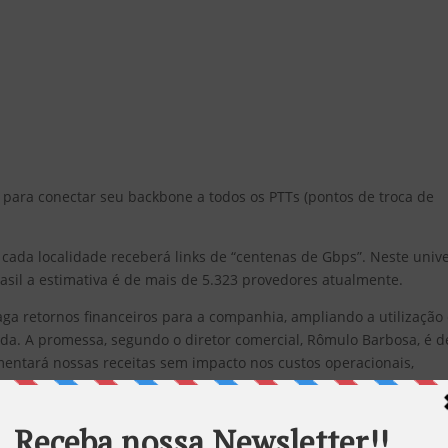
 para conectar seu backbone a todos os PTTs (pontos de troca de
 cada localidade receberá links de “centenas de Gbps”. Neste univ
sil a estimativa é de mais de 5.323 provedores atualmente.
ga retornos financeiros para a companhia, ampliando a utilização
ada. A promessa, segundo o diretor comercial, Rômulo Barbosa, é d
entará nossas receitas sem impacto nos custos operacionais,
s, afirmou em comunicado que o projeto permitirá melhora na
ia e disponibilidade, ao descentralizar o tráfego para fora de São