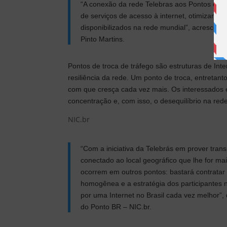
“A conexão da rede Telebras aos Pontos de 
de serviços de acesso à internet, otimizando
disponibilizados na rede mundial”, acrescent
Pinto Martins.
Pontos de troca de tráfego são estruturas de In
resiliência da rede. Um ponto de troca, entretan
com que cresça cada vez mais. Os interessados 
concentração e, com isso, o desequilíbrio na re
NIC.br
“Com a iniciativa da Telebrás em prover tran
conectado ao local geográfico que lhe for ma
ocorrem em outros pontos: bastará contratar 
homogênea e a estratégia dos participantes n
por uma Internet no Brasil cada vez melhor”
do Ponto BR – NIC.br.