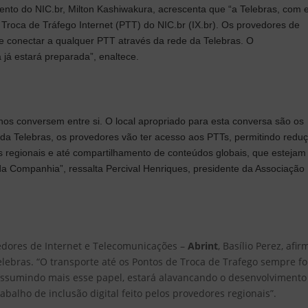
ento do NIC.br, Milton Kashiwakura, acrescenta que “a Telebras, com 
e Troca de Tráfego Internet (PTT) do NIC.br (IX.br). Os provedores de
e conectar a qualquer PTT através da rede da Telebras. O
a já estará preparada”, enaltece.
s conversem entre si. O local apropriado para esta conversa são os
 da Telebras, os provedores vão ter acesso aos PTTs, permitindo redu
s regionais e até compartilhamento de conteúdos globais, que estejam
 da Companhia”, ressalta Percival Henriques, presidente da Associação
edores de Internet e Telecomunicações –
Abrint
, Basílio Perez, afir
elebras. “O transporte até os Pontos de Troca de Trafego sempre fo
ssumindo mais esse papel, estará alavancando o desenvolvimento
rabalho de inclusão digital feito pelos provedores regionais”.