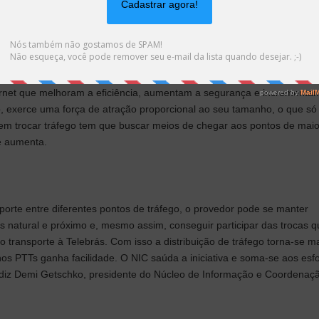
Troca de Tráfego é de fundamental importância para uma melhor prest
 o uso da rede e aproximando dos usuários os principais conteúdos
a o gerente de Planejamento, Controle e Inovação da Telebras, Robert
ternet que melhoram a eficiência, aumentam a segurança e incrementa
to, exerce uma força de atração proporcional ao seu tamanho, o que só
em trocar tráfego tem que buscar meios de chegar aos pontos de maio
de aumenta.
sporte entre diferentes pontos de tráfego, o provedor pode se manter
is natural e próximo e, mesmo assim, conseguir participar das trocas 
o transporte à Telebrás. Com isso a distribuição de tráfego torna-se m
os PTTs ganha facilidade. O NIC saúda a iniciativa e soma-se aos esf
, diz Demi Getschko, presidente do Núcleo de Informação e Coordenaç