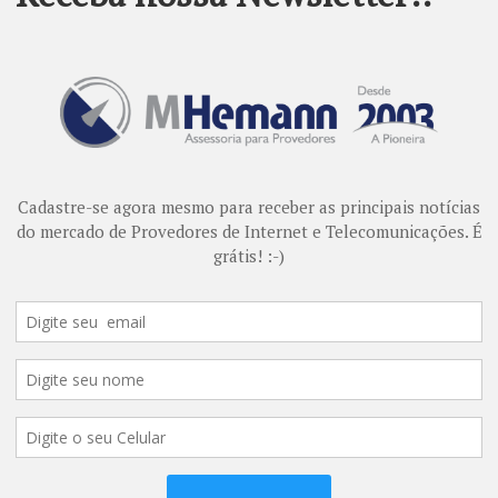
sa expandir seus horizontes na área da informação de forma racion
 a Telebras promova o crescimento dos PTTs e do
IX.br
.
o de Internet ganhem agilidade para se conectar a qualquer pont
onamento será rápido, uma vez que “a infraestrutura já está