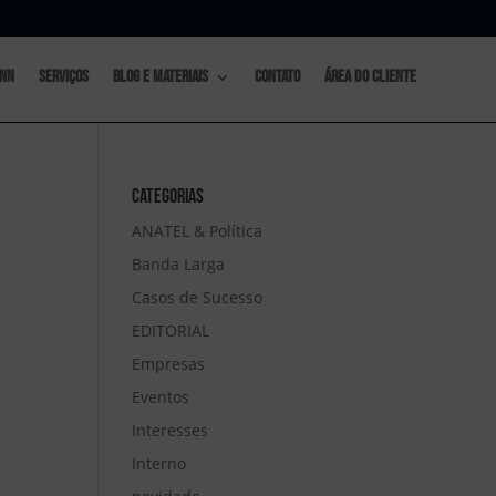
nn
Serviços
Blog e materiais
Contato
Área do Cliente
Categorias
ANATEL & Política
Banda Larga
Casos de Sucesso
EDITORIAL
Empresas
Eventos
Interesses
Interno