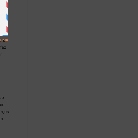
ação
o
m a
 faz
r
que
ais
orços
ão