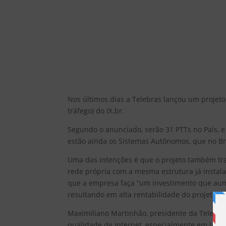
Nos últimos dias a Telebras lançou um projeto
tráfego) do
IX.br
.
Segundo o anunciado, serão 31 PTTs no País, e
estão ainda os Sistemas Autônomos, que no Bra
Uma das
intenções é que o projeto também tra
rede própria com a mesma estrutura já instal
que a empresa faça “um investimento que aum
resultando em alta rentabilidade do projeto”.
Maximiliano Martinhão, presidente da Telebra
qualidade de Internet, especialmente em latênc