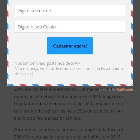
No Reino Unido, as redes com tecnologia
5G
podem
começar a operar já no ano que
vem, em caráter experimental. Estima-se que a
operação comercial tenha início em 2020. A agência
reguladora das telecomunicações (Ofcom) anunciou
que pretende agilizar as licitações do espectro a ser
explorado nos países britânicos.
Para que isso possa acontecer, a limpeza da faixa de
700MHz será acelerada, para fazer leilões em 2018