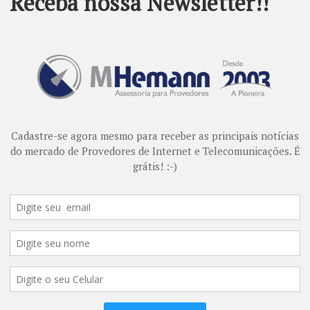
versos lançamentos da gigante companhia de tecnolog
gle Cloud Next ’18, o evento realizado na cidade de São Francisco 
az grandes novidades ao mercado mundial. O Next 2018 foi palco de