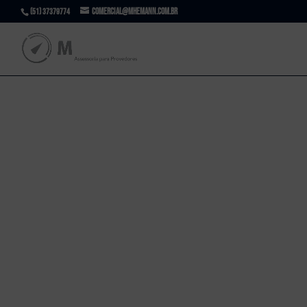
comercial@mhemann.com.br
(51) 37379774