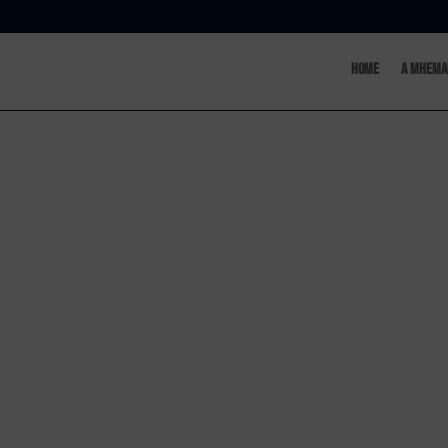
Home
A MHema