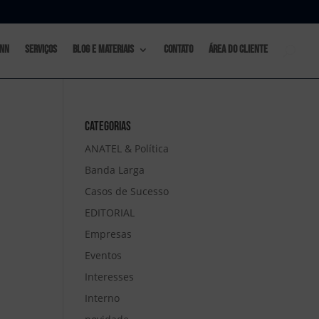
nn
Serviços
Blog e materiais
Contato
Área do Cliente
Categorias
ANATEL & Política
Banda Larga
Casos de Sucesso
EDITORIAL
Empresas
Eventos
Interesses
Interno