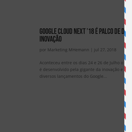
Google Cloud Next ’18 é palco de di
inovação
por
Marketing MHemann
|
jul 27, 2018
Aconteceu entre os dias 24 e 26 de Julho o Goo
é desenvolvido pela gigante da inovação e tr
diversos lançamentos do Google...