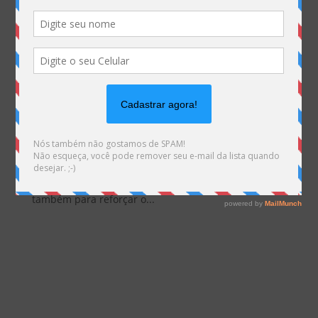
Padtec inaugura escritório em Fortaleza (CE) visando acompanhar
alta no mercado do Nordeste comandada por ISPs
por
Marketing MHemann
|
jul 20, 2018
A Padtec (fornecedora nacional de sistemas de
transmissão ótica), inaugurou esta semana o seu
primeiro escritório comercial na região Nordeste do
país. A empresa optou pela cidade de Fortaleza (CE)
para ampliar a sua participação no mercado e
também para reforçar o...