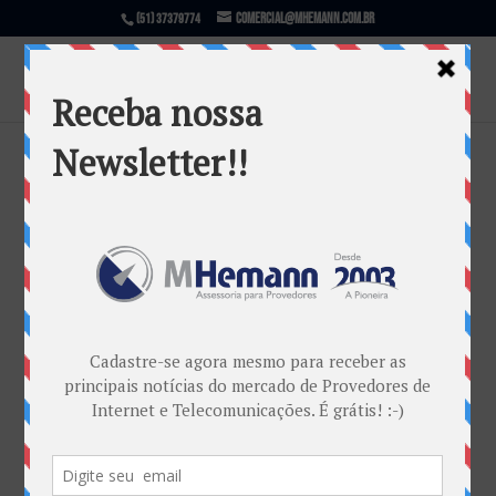
comercial@mhemann.com.br
(51) 37379774