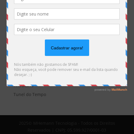
EDITORIAL
Empresas
Eventos
Interesses
Interno
novidade
Opinião
Sem categoria
Tecnologia
Tributário
Tunel do Tempo
2025© MHemann Tecnologia - Todos os Direitos
Reservados | CNPJ: 05.599.927/0001-03