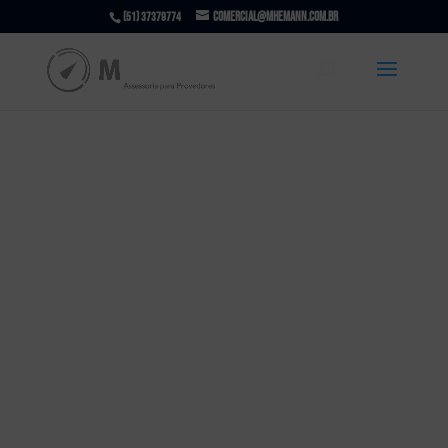
comercial@mhemann.com.br
(51) 37379774