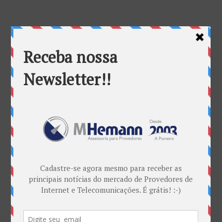
PNAID foca em Inclusão Digital e fomento de formação
profissional de TICs
por
Marketing MHemann
|
jul 18, 2017
Iniciam nesta terça-feira (18/07) as inscrições para as
mil vagas do Programa Nacional de Formação de
Agentes de Inclusão Digital (Pnaid). Para participar
do Programa do Ministério da Ciência, Tecnologia,
Inovação e Comunicações (MCTIC) as unidades
escolhidas podem...
Categorias
ANATEL & Política
Banda Larga
Casos de Sucesso