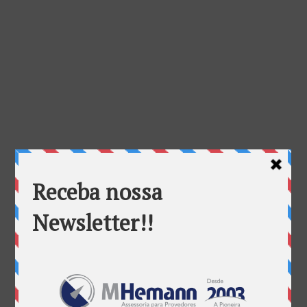
Google homenageia Hedy Lamarr: Você sabe quem foi ela?
por
Mauricio Cardoso Dambros
|
nov 9, 2015
Hedy Lamarr (1914 – 2000) estaria completando 101
anos hoje, dia 9 de novembro. Austríaca radicada
nos Estados Unidos ficou conhecida por seus papéis
no cinema na década de 1940. Além de atriz foi
cientista e inventora. Hedy Lamarr era seu nome
artístico,...