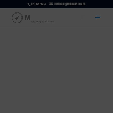
comercial@mhemann.com.br
(51) 37379774