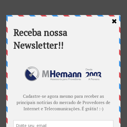
Provedores do Mato Grosso do Sul contarão com primeiros PTTs do
estado
por
Marketing MHemann
|
set 28, 2017
Mato Grosso do Sul terá seus primeiros PTTs (Pontos
de Troca de Tráfegos). Através de parceria entra a
operadora de serviços de telecomunicações Freeway,
a Prefeitura de Campo Grande e a Associação de
Provedores do Mato Grosso do Sul (Apims) foi
possível o...
Categorias
ANATEL & Política
Banda Larga
Casos de Sucesso