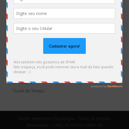
EDITORIAL
Empresas
Eventos
Interesses
Interno
novidade
Opinião
Sem categoria
Tecnologia
Tributário
Tunel do Tempo
2025© MHemann Tecnologia - Todos os Direitos
Reservados | CNPJ: 05.599.927/0001-03