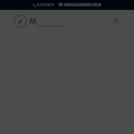
comercial@mhemann.com.br
(51) 37379774