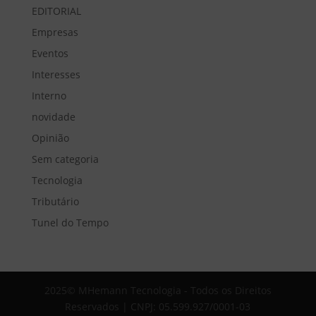
EDITORIAL
Empresas
Eventos
Interesses
Interno
novidade
Opinião
Sem categoria
Tecnologia
Tributário
Tunel do Tempo
2025© MHemann Tecnologia - Todos os Direitos
Reservados | CNPJ: 05.599.927/0001-03