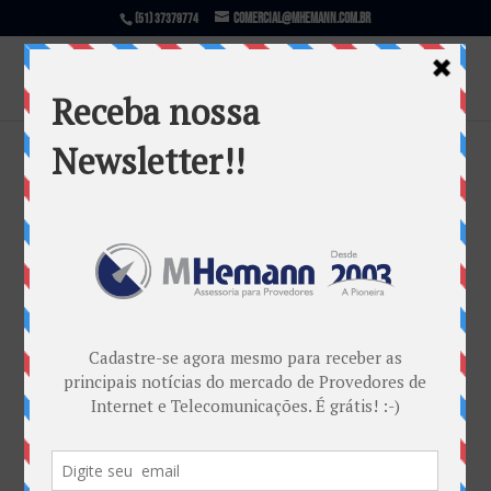
comercial@mhemann.com.br
(51) 37379774