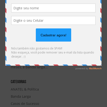
ANATEL: Provedores regionais registram 6º mês consecutivo com
crescimento de assinantes em 2017
por
Marketing MHemann
|
ago 14, 2017
A Anatel divulgou os números de assinantes do
Serviço de internet fixa no Brasil. O serviço registrou
27.682.795 assinantes em junho de 2017, aumento
de 201.035 (+0,73%) quando comparado ao mês de
maio (últimos dados divulgados). Nos últimos doze
meses, a banda larga...
Categorias
ANATEL & Política
Banda Larga
Casos de Sucesso