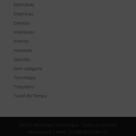
EDITORIAL
Empresas
Eventos
Interesses
Interno
novidade
Opinião
Sem categoria
Tecnologia
Tributário
Tunel do Tempo
2025© MHemann Tecnologia - Todos os Direitos
Reservados | CNPJ: 05.599.927/0001-03