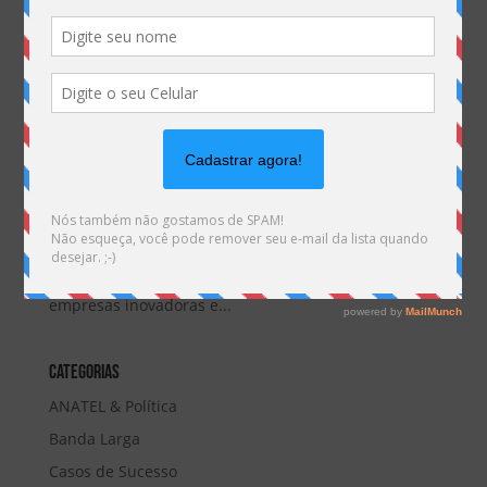
FINEP lança Plano de Recuperação de Crédito para facilitar
regularização de empresas inovadoras
por
Marketing MHemann
|
ago 8, 2017
A Financiadora de Estudos e Projetos (FINEP), braço
de fomento do Ministério de Ciência, Tecnologia e
Inovação (MCTIC), lançou um novo Plano de
Recuperação de Crédito à empresas de inovação. O
objetivo da iniciativa é a renegociação de dívidas de
empresas inovadoras e...
Categorias
ANATEL & Política
Banda Larga
Casos de Sucesso