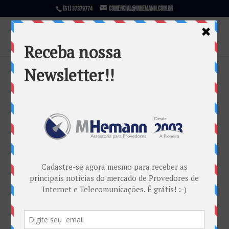
comercial@mhemann.com.br
(51) 37379774