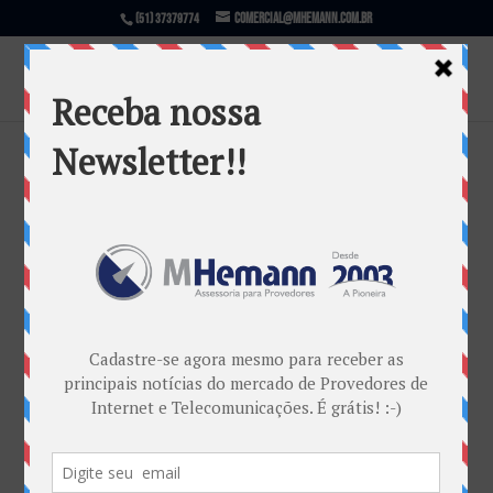
comercial@mhemann.com.br
(51) 37379774