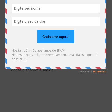
Provedores cresceram cerca de 1,55 milhão de contratos em 12
meses e já somam 7.166.286 milhões de acessos no País
por
Marketing MHemann
|
ago 8, 2019
Relatório do serviços de SCM atualizado A Anatel
atualizou o portal de informações do serviço de
comunicação multimídia (SCM) com seus últimos
estudos. A agência divulga os relatórios
mensalmente para acompanhamento do setor, os
dados disponíveis são do...