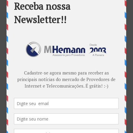
residências brasileiras
por
Marketing MHemann
|
set 5, 2017
54% das residências do Brasil possuem conexão via
internet. Este é o principal resultado levantado pela
pesquisa TIC Domicílios 2016, realizada pelo Cetic.br
(Centro de Estudos sobre as Tecnologias da
Informação e da Computação) e apresentada hoje,
terça-feira (05). O...
Categorias
ANATEL & Política
Banda Larga
Casos de Sucesso
EDITORIAL
Empresas
Eventos