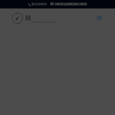
comercial@mhemann.com.br
(51) 37379774