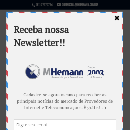
comercial@mhemann.com.br
(51) 37379774
Senado aprova projeto que amplia
Supersimples
por
Marcos Centeno Hemann
|
out 6, 2011