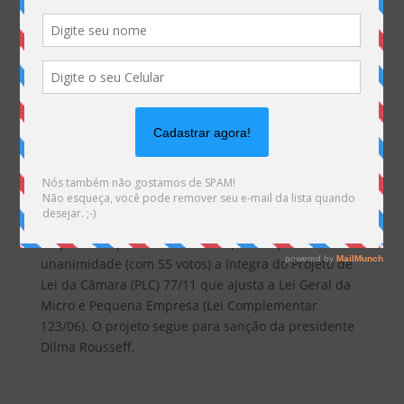
Brasília
– Nesta quarta-feira (05) -; Dia da Micro e
Pequena Empresa – o Senado aprovou por
unanimidade (com 55 votos) a íntegra do Projeto de
Lei da Câmara (PLC) 77/11 que ajusta a Lei Geral da
Micro e Pequena Empresa (Lei Complementar
123/06). O projeto segue para sanção da presidente
Dilma Rousseff.