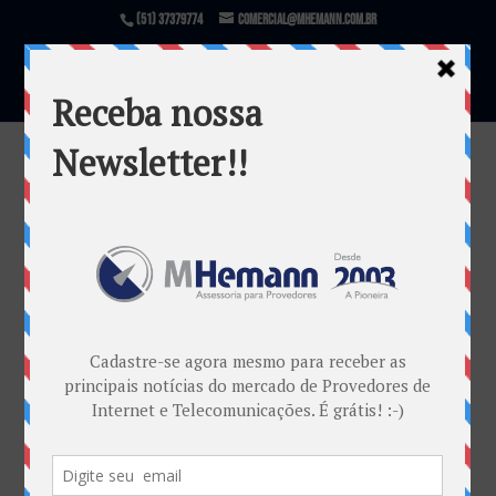
(51) 37379774
comercial@mhemann.com.br
Delegados Daniel Leme Amaral e
Renato Gavião (Regional), durante
coletiva de imprensa nesta quinta-
feira.
por
Marketing MHemann
|
maio 2, 2018
Warning
: file_exists(): open_basedir restriction in
effect. File(/var/www/html/mhemann/wp-
content/uploads/et_temp/Delegados-Daniel-Leme-
Amaral-e-Renato-Gavião-Regional-durante-coletiva-
de-imprensa-nesta-quinta-