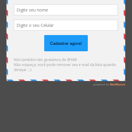
feira.-41391_1080x675.jpg) is not within the allowed
path(s): (/var/www/vhosts/mhemann.com.br/:/tmp/)
in
/var/www/vhosts/mhemann.com.br/httpdocs/wp-
content/themes/Divi/epanel/custom_functions.php
on line
1540