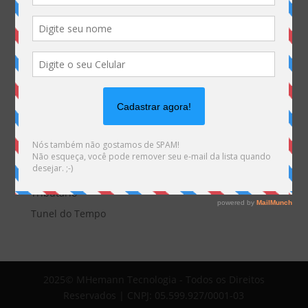
EDITORIAL
Empresas
Eventos
Interesses
Interno
novidade
Opinião
Sem categoria
Tecnologia
Tributário
Tunel do Tempo
2025© MHemann Tecnologia - Todos os Direitos
Reservados | CNPJ: 05.599.927/0001-03