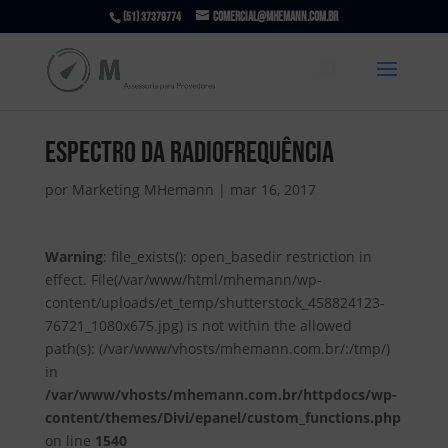
comercial@mhemann.com.br
(51) 37379774
espectro da radiofrequência
por
Marketing MHemann
|
mar 16, 2017
Warning
: file_exists(): open_basedir restriction in
effect. File(/var/www/html/mhemann/wp-
content/uploads/et_temp/shutterstock_458824123-
76721_1080x675.jpg) is not within the allowed
path(s): (/var/www/vhosts/mhemann.com.br/:/tmp/)
in
/var/www/vhosts/mhemann.com.br/httpdocs/wp-
content/themes/Divi/epanel/custom_functions.php
on line
1540