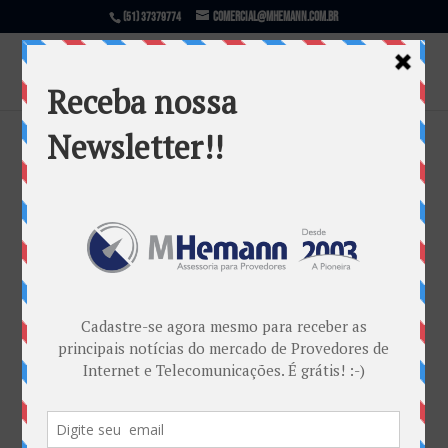
comercial@mhemann.com.br
(51) 37379774
O Tempo
por
Marcos Centeno Hemann
|
nov 16, 2009