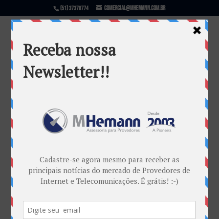
comercial@mhemann.com.br
(51) 37379774
mhemann_posts_LGPD
por
Marketing MHemann
|
set 23, 2020
Warning
: file_exists(): open_basedir restriction in
effect. File(/var/www/html/mhemann/wp-
content/uploads/et_temp/mhemann_posts_LGPD-
36867_1080x675.jpg) is not within the allowed
path(s): (/var/www/vhosts/mhemann.com.br/:/tmp/)
in
/var/www/vhosts/mhemann.com.br/httpdocs/wp-
content/themes/Divi/epanel/custom_functions.php
on line
1540