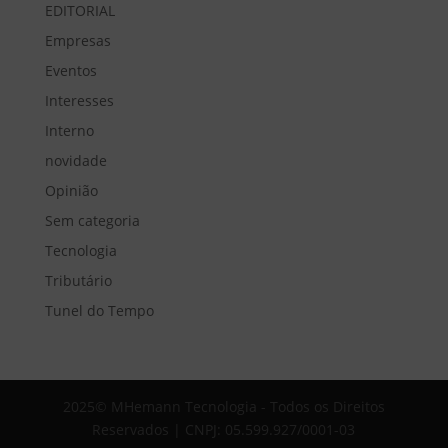
EDITORIAL
Empresas
Eventos
Interesses
Interno
novidade
Opinião
Sem categoria
Tecnologia
Tributário
Tunel do Tempo
2025© MHemann Tecnologia - Todos os Direitos
Reservados | CNPJ: 05.599.927/0001-03