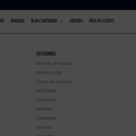
nn
Serviços
Blog e materiais
Contato
Área do Cliente
Categorias
ANATEL & Política
Banda Larga
Casos de Sucesso
EDITORIAL
Empresas
Eventos
Interesses
Interno