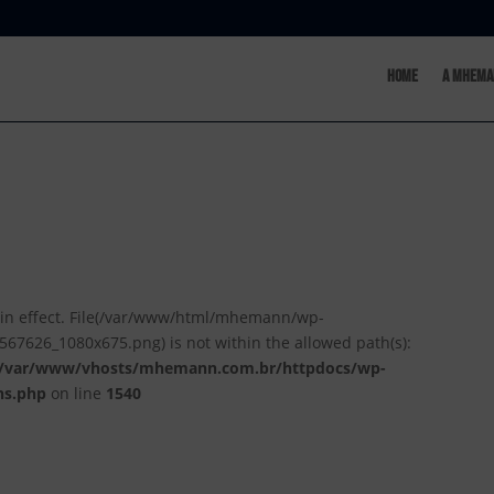
Home
A MHema
ion in effect. File(/var/www/html/mhemann/wp-
67626_1080x675.png) is not within the allowed path(s):
/var/www/vhosts/mhemann.com.br/httpdocs/wp-
ns.php
on line
1540