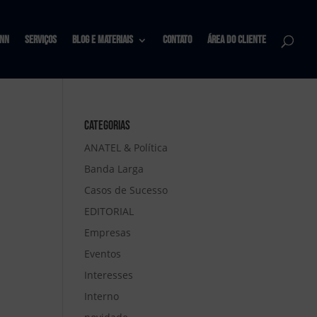
nn
Serviços
Blog e materiais
Contato
Área do Cliente
Categorias
ANATEL & Política
Banda Larga
Casos de Sucesso
EDITORIAL
Empresas
Eventos
Interesses
Interno