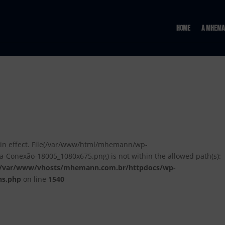
Home
A MHema
ion in effect. File(/var/www/html/mhemann/wp-
a-Conexão-18005_1080x675.png) is not within the allowed path(s):
/var/www/vhosts/mhemann.com.br/httpdocs/wp-
ns.php
on line
1540