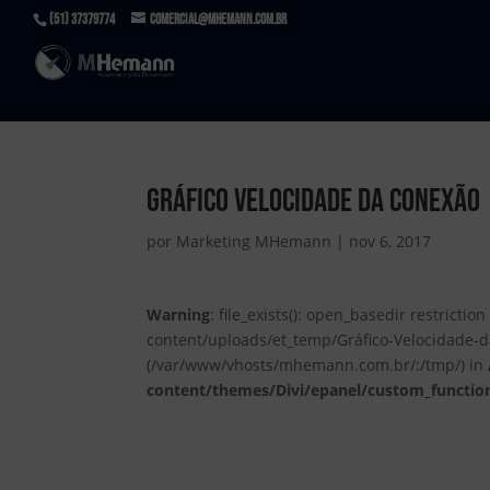
(51) 37379774
comercial@mhemann.com.br
Gráfico Velocidade da Conexão
por
Marketing MHemann
|
nov 6, 2017
Warning
: file_exists(): open_basedir restrict
content/uploads/et_temp/Gráfico-Velocidade-d
(/var/www/vhosts/mhemann.com.br/:/tmp/) in
content/themes/Divi/epanel/custom_functio