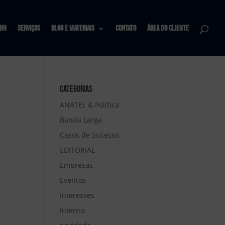
nn
Serviços
Blog e materiais
Contato
Área do Cliente
Categorias
ANATEL & Política
Banda Larga
Casos de Sucesso
EDITORIAL
Empresas
Eventos
Interesses
Interno