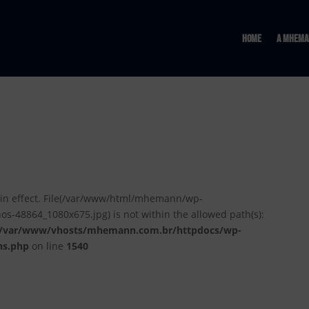
Home
A MHema
ion in effect. File(/var/www/html/mhemann/wp-
48864_1080x675.jpg) is not within the allowed path(s):
/var/www/vhosts/mhemann.com.br/httpdocs/wp-
ns.php
on line
1540