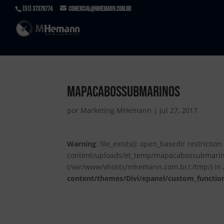
(51) 37379774
comercial@mhemann.com.br
mapacabossubmarinos
por
Marketing MHemann
|
jul 27, 2017
Warning
: file_exists(): open_basedir restrict
content/uploads/et_temp/mapacabossubmarinos-
(/var/www/vhosts/mhemann.com.br/:/tmp/) in
content/themes/Divi/epanel/custom_functio