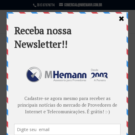
comercial@mhemann.com.br
(51) 37379774
Cabo Submarino Seabras-1 que liga
Brasil aos Estados Unidos será
lançado em Setembro
por
Marketing MHemann
|
jul 27, 2017