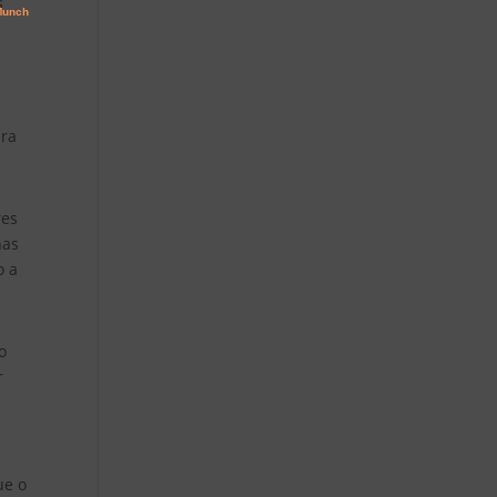
s
ara
res
nas
o a
o
r
ue o