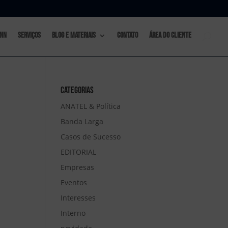
nn
Serviços
Blog e materiais
Contato
Área do Cliente
Categorias
ANATEL & Política
Banda Larga
Casos de Sucesso
EDITORIAL
Empresas
Eventos
Interesses
Interno