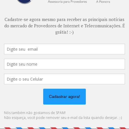
ra, a MHemann preparou uma lista com deveres que os Provedor
ecido pelo Marco Civil.
 Civil da Internet, considerado hoje um texto pioneiro no mundo a
nte virtual brasileiro. A lei teve apoio por meio de audiências púb
do tipo de plataformas, como o Twitter e o portal e-Democracia da
presidente Dilma Rousseff em 23 de abril de 2014.
 para os Provedores no Marco Civil da Internet: