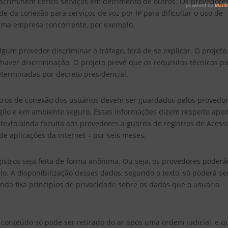
iscriminem certos serviços em detrimento de outros. Os provedore
e da conexão para serviços de voz por IP para dificultar o uso de
uma empresa concorrente, por exemplo.
algum provedor discriminar o tráfego, terá de se explicar. O projeto
aver discriminação. O projeto prevê que os requisitos técnicos p
eterminadas por decreto presidencial.
istros de conexão dos usuários devem ser guardados pelos provedo
igilo e em ambiente seguro. Essas informações dizem respeito ape
 O texto ainda faculta aos provedores a guarda de registros de Acess
 de aplicações da internet – por seis meses.
istros seja feita de forma anônima. Ou seja, os provedores poderã
io. A disponibilização desses dados, segundo o texto, só poderá se
nda fixa princípios de privacidade sobre os dados que o usuário
conteúdo só pode ser retirado do ar após uma ordem judicial, e q