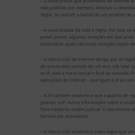
– O texto proíbe que provedores de internet d
não poderão, por exemplo, diminuir a velocidad
Skype ou reduzir a banda de um produto de 
– A neutralidade da rede é regra. Por isso, se 
prevê, porém, algumas exceções em que pode h
estabelecer quais são essas exceções sejam d
– O Marco Civil da Internet obriga que os reg
de acesso pelo período de um ano, sob total s
ao IP, data e horas inicial e final da conexão.
Aplicações de Internet – que ligam o IP ao uso
– A lei também estabelece que a guarda de reg
guardar o IP, nunca informações sobre o usuár
feita mediante ordem judicial. O documento ai
fornece aos provedores.
– O Marco Civil estabelece como regra que um 