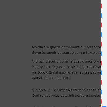
No dia em que se comemora a Internet Segu
deverão seguir de acordo com o texto estabel
O Brasil discutiu durante quatro anos o Marco
estabelecer regras, direitos e deveres no ambie
em todo o Brasil e ao receber sugestões em to
Câmara dos Deputados.
O Marco Civil da Internet foi sancionado pela 
Confira abaixo as determinações estabelecidas