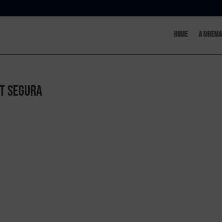
Home
A MHema
et Segura