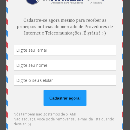
O evento contou também com participação do
secretário de Radiodifusão Wilson Wellisch e o
secretário de Telecomunicações do MCTIC, Vitor
Menezes. O webinar ainda respondeu questões dos
internautas sobre disponibilidade dos recursos nos
bancos e limitações colocadas pelas instituições.
FICOU INTERESSADO EM SABER MAIORES
INFORMAÇÕES?
LINK PARA ASSISTIR AO WEBINAR COMPLETO NO
CANAL DO MCTIC NO YOUTUBE
https://www.youtube.com/watch?v=uQ7AFNa9rxc
FONTE:
MCTIC
|
BLOG MHEMANN