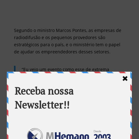
Segundo o ministro Marcos Pontes, as empresas de
radiodifusão e os pequenos provedores são
estratégicos para o país, e o ministério tem o papel
de ajudar os empreendedores desses setores.
“Eu vejo um evento como esse de extrema
importância para que os empresários saibam as
iniciativas disponíveis. Acessem o site
www.bndes.gov.br
e saibam das linhas
disponíveis. Os radiodifusores e provedores são
estratégicos e as secretarias do ministério estão
à disposição para ajudar”, pontuou.