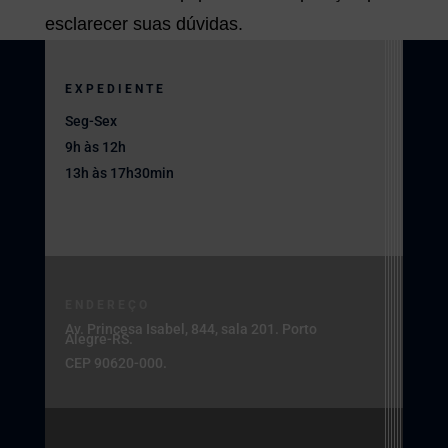
esclarecer suas dúvidas.
EXPEDIENTE
Seg-Sex
9h às 12h
13h às 17h30min
ENDEREÇO
Av. Princesa Isabel, 844, sala 201. Porto
Alegre-RS.
CEP 90620-000.