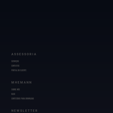
ASSESSORIA
Serviços
Contatos
Portal do Cliente
MHEMANN
Sobre Nós
BLOG
Conteúdos para Download
NEWSLETTER