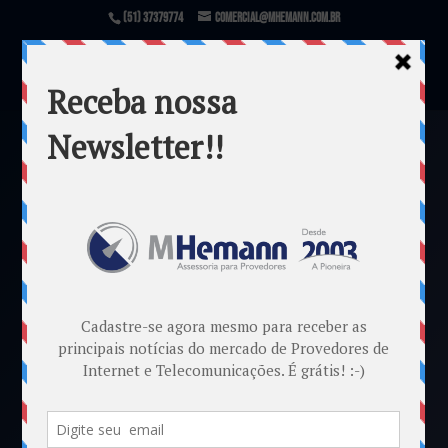
(51) 37379774
comercial@mhemann.com.br
STFC –
Serviço
Telefônico
Fixo