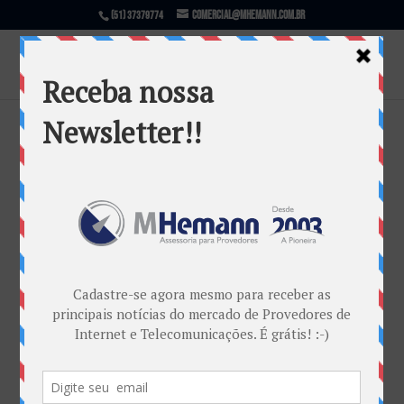
comercial@mhemann.com.br
(51) 37379774
Pesquisa de Satisfação para
Consumidores de Telecomunicações
está aberta até Novembro pela
Anatel
por
Marketing MHemann
|
jul 30, 2018