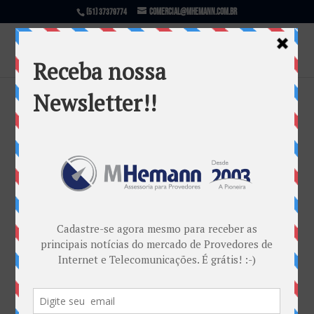
comercial@mhemann.com.br
(51) 37379774
Guilhotina regulatória, a
reestruturação normativa da
Anatel
por
Marketing MHemann
|
jan 14, 2022